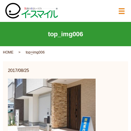
メ
top_img006
HOME
top_img006
2017/08/25